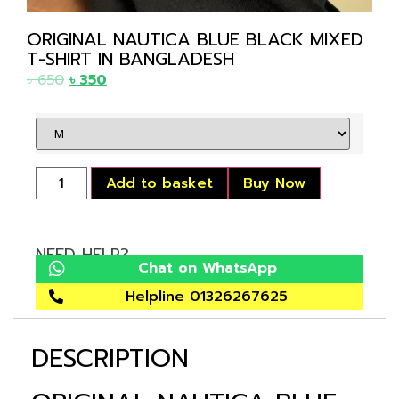
ORIGINAL NAUTICA BLUE BLACK MIXED
T-SHIRT IN BANGLADESH
৳
650
৳
350
Add to basket
Buy Now
NEED HELP?
Chat on WhatsApp
Helpline 01326267625
DESCRIPTION