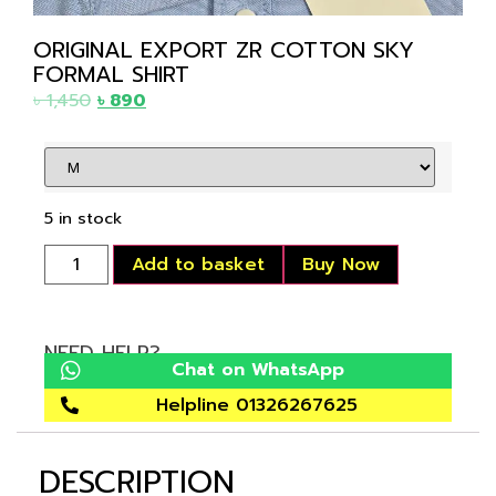
ORIGINAL EXPORT ZR COTTON SKY
FORMAL SHIRT
৳
1,450
৳
890
5 in stock
Add to basket
Buy Now
NEED HELP?
Chat on WhatsApp
Helpline 01326267625
DESCRIPTION