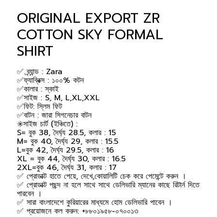
ORIGINAL EXPORT ZR
COTTON SKY FORMAL
SHIRT
✅ ব্র্যান্ড : Zara
✅ফ্যাব্রিক্স : ১০০% কটন
✅কালার : স্কাই
✅সাইজ : S, M, L,XL,XXL
✅ফিট: স্লিম ফিট
✅বাটন : জারা সিগনেচার বাটন
✳️সাইজ চার্ট (ইঞ্চিতে) :
S= বুক 38, দৈর্ঘ্য 28.5, কলার : 15
M= বুক 40, দৈর্ঘ্য 29, কলার : 15.5
L=বুক 42, দৈর্ঘ্য 29.5, কলার : 16
XL = বুক 44, দৈর্ঘ্য 30, কলার : 16.5
2XL=বুক 46, দৈর্ঘ্য 31, কলার : 17
✅ প্রোডাক্ট হাতে পেয়ে, দেখে,কোয়ালিটি চেক করে পেমেন্টে করুন ।
✅ প্রোডাক্ট পছন্দ না হলে সাথে সাথে ডেলিভারি ম্যানের কাছে রিটার্ন দিতে
পারবেন ।
✅ সারা বাংলাদেশে কুরিয়ারের মাধ্যমে হোম ডেলিভারি পাবেন ।
✅ প্রয়োজনে কল করুন: +৮৮০১৯৫৮-০৭০০১৩