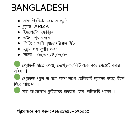
BANGLADESH
নাম: প্রিমিয়াম ফরমাল প্যান্ট
ব্র্যান্ড: ARIZA
ইমপোর্টেড ফেব্রিক
৩% স্প্যানডেক্স
ফিটিং : সেমি ন্যারো/রিলাক্স ফিট
হ্যান্ডফিল সুপার সফট
সাইজ : ৩০,৩২,৩৪,৩৬,৩৮
প্রোডাক্ট হাতে পেয়ে, দেখে,কোয়ালিটি চেক করে পেমেন্টে করার
সুবিধা ।
প্রোডাক্ট পছন্দ না হলে সাথে সাথে ডেলিভারি ম্যানের কাছে রিটার্ন
দিতে পারবেন ।
সারা বাংলাদেশে কুরিয়ারের মাধ্যমে হোম ডেলিভারি পাবেন ।
প্রয়োজনে কল করুন: +৮৮০১৯৫৮-০৭০০১৩