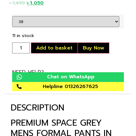
৳
1,499
৳
1,050
11 in stock
Add to basket
Buy Now
NEED HELP?
Chat on WhatsApp
Helpline 01326267625
DESCRIPTION
PREMIUM SPACE GREY
MENS FORMAL PANTS IN