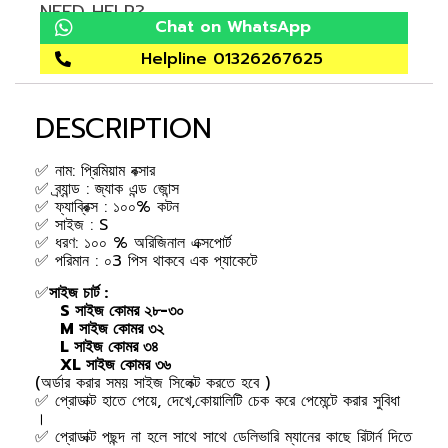
NEED HELP?
Chat on WhatsApp
Helpline 01326267625
DESCRIPTION
✅ নাম: প্রিমিয়াম বক্সার
✅ ব্র্যান্ড : জ্যাক এন্ড জোন্স
✅ ফ্যাব্রিক্স : ১০০% কটন
✅ সাইজ : S
✅ ধরণ: ১০০ % অরিজিনাল এক্সপোর্ট
✅ পরিমান : ০3 পিস থাকবে এক প্যাকেটে
✅
সাইজ চার্ট :
S সাইজ কোমর ২৮-৩০
M সাইজ কোমর ৩২
L সাইজ কোমর ৩৪
XL সাইজ কোমর ৩৬
(অর্ডার করার সময় সাইজ সিলেক্ট করতে হবে )
✅ প্রোডাক্ট হাতে পেয়ে, দেখে,কোয়ালিটি চেক করে পেমেন্টে করার সুবিধা
।
✅ প্রোডাক্ট পছন্দ না হলে সাথে সাথে ডেলিভারি ম্যানের কাছে রিটার্ন দিতে