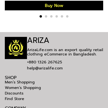
Buy Now
Bu
ARIZA
ArizaLife.com is an export quality retail
clothing eCommerce in Bangladesh.
+880 1326 267625
help@arizalife.com
SHOP
Men’s Shopping
Women’s Shopping
Discounts
Find Store