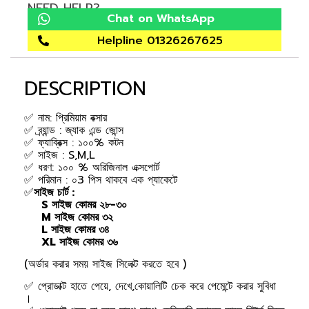
NEED HELP?
Chat on WhatsApp
Helpline 01326267625
DESCRIPTION
✅ নাম: প্রিমিয়াম বক্সার
✅ ব্র্যান্ড : জ্যাক এন্ড জোন্স
✅ ফ্যাব্রিক্স : ১০০% কটন
✅ সাইজ : S,M,L
✅ ধরণ: ১০০ % অরিজিনাল এক্সপোর্ট
✅ পরিমান : ০3 পিস থাকবে এক প্যাকেটে
✅
সাইজ চার্ট :
S সাইজ কোমর ২৮-৩০
M সাইজ কোমর ৩২
L সাইজ কোমর ৩৪
XL সাইজ কোমর ৩৬
(অর্ডার করার সময় সাইজ সিলেক্ট করতে হবে )
✅ প্রোডাক্ট হাতে পেয়ে, দেখে,কোয়ালিটি চেক করে পেমেন্টে করার সুবিধা
।