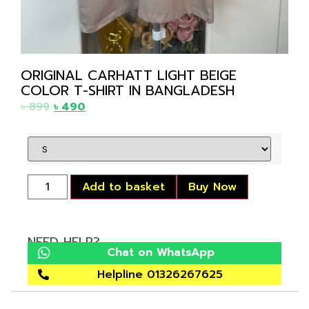
ORIGINAL CARHATT LIGHT BEIGE
COLOR T-SHIRT IN BANGLADESH
৳
899
৳
490
Add to basket
Buy Now
NEED HELP?
Chat on WhatsApp
Helpline 01326267625