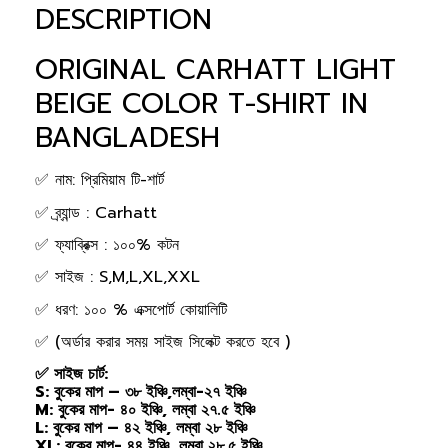
DESCRIPTION
ORIGINAL CARHATT LIGHT
BEIGE COLOR T-SHIRT IN
BANGLADESH
✅ নাম: প্রিমিয়াম টি-শার্ট
✅ ব্র্যান্ড : Carhatt
✅ ফ্যাব্রিক্স : ১০০% কটন
✅ সাইজ : S,M,L,XL,XXL
✅ ধরণ: ১০০ % এক্সপোর্ট কোয়ালিটি
✅ (অর্ডার করার সময় সাইজ সিলেক্ট করতে হবে )
✅ সাইজ চার্ট:
S: বুকের মাপ – ৩৮ ইঞ্চি,লম্বা-২৭ ইঞ্চি
M: বুকের মাপ- ৪০ ইঞ্চি, লম্বা ২৭.৫ ইঞ্চি
L: বুকের মাপ – ৪২ ইঞ্চি, লম্বা ২৮ ইঞ্চি
XL: বুকের মাপ- ৪৪ ইঞ্চি, লম্বা ২৮.৫ ইঞ্চি