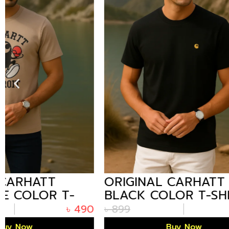
ORIGINAL CARHATT
ORIGIN
BLACK COLOR T-SHIRT IN
PEACH 
BANGLADESH
BANGLA
৳
899
৳
490
৳
899
Buy Now