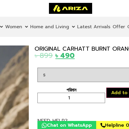
Women
Home and Living
Latest Arrivals
Offer
ORIGINAL CARHATT BURNT ORAN
৳
899
৳
490
Add to
NEED HELP?
Chat on WhatsApp
Helpline 