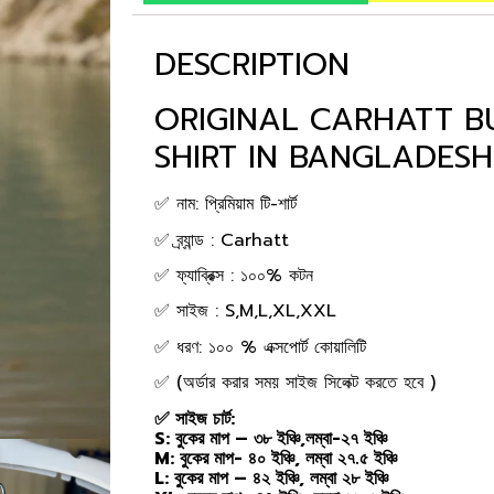
DESCRIPTION
ORIGINAL CARHATT B
SHIRT IN BANGLADESH
✅ নাম: প্রিমিয়াম টি-শার্ট
✅ ব্র্যান্ড : Carhatt
✅ ফ্যাব্রিক্স : ১০০% কটন
✅ সাইজ : S,M,L,XL,XXL
✅ ধরণ: ১০০ % এক্সপোর্ট কোয়ালিটি
✅ (অর্ডার করার সময় সাইজ সিলেক্ট করতে হবে )
✅ সাইজ চার্ট:
S: বুকের মাপ – ৩৮ ইঞ্চি,লম্বা-২৭ ইঞ্চি
M: বুকের মাপ- ৪০ ইঞ্চি, লম্বা ২৭.৫ ইঞ্চি
L: বুকের মাপ – ৪২ ইঞ্চি, লম্বা ২৮ ইঞ্চি