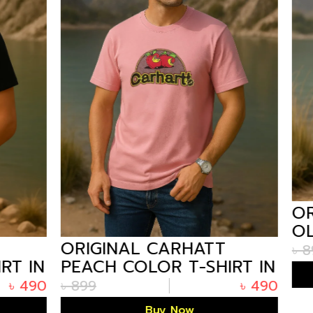
ORIGINAL CARHA
OLIVE COLOR T-S
AL CARHATT
BANGLADESH
৳
899
COLOR T-SHIRT IN
Buy Now
DESH
৳
490
Buy Now