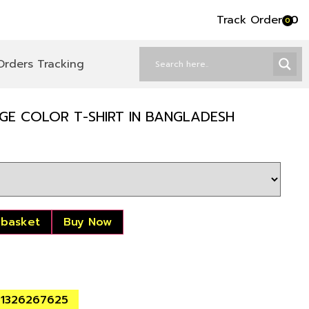
Track Order
৳
0
0
Orders Tracking
GE COLOR T-SHIRT IN BANGLADESH
 basket
Buy Now
01326267625