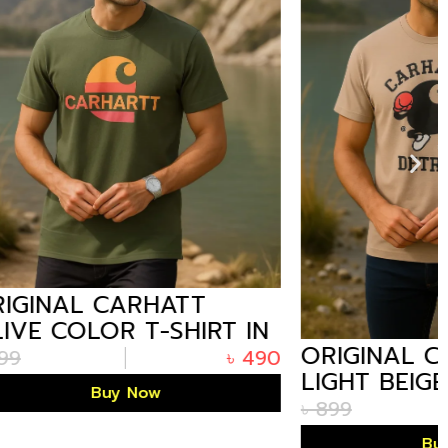
TT
HIRT IN
ORIGINAL CARHATT
৳
490
LIGHT BEIGE COLOR T-
SHIRT IN BANGLADESH
৳
899
৳
490
Buy Now