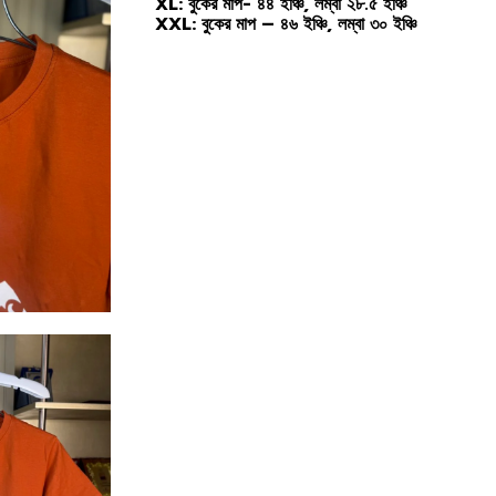
XL: বুকের মাপ- ৪৪ ইঞ্চি, লম্বা ২৮.৫ ইঞ্চি
XXL: বুকের মাপ – ৪৬ ইঞ্চি, লম্বা ৩০ ইঞ্চি