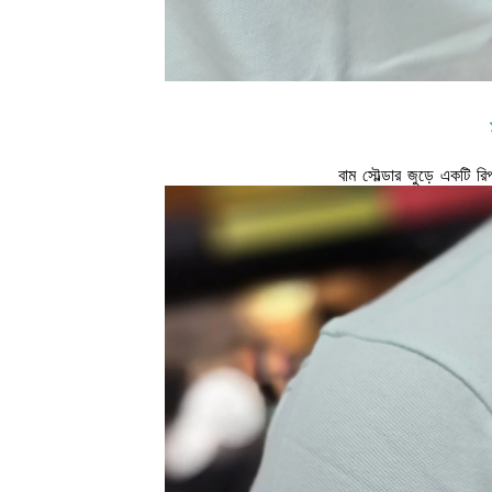
বাম সৌল্ডার জুড়ে একটি 