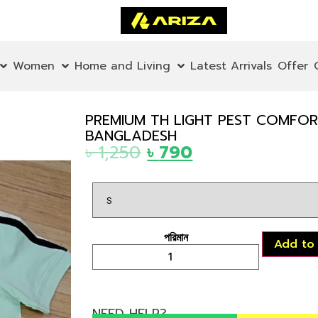
Women
Home and Living
Latest Arrivals
Offer
PREMIUM TH LIGHT PEST COMFOR
BANGLADESH
৳
1,250
৳
790
Add to
NEED HELP?