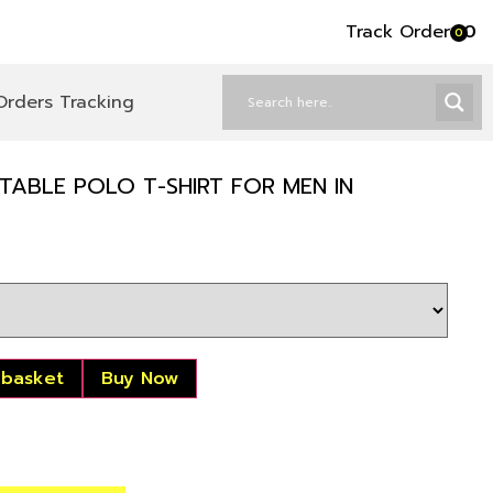
Track Order
৳
0
0
Orders Tracking
TABLE POLO T-SHIRT FOR MEN IN
 basket
Buy Now