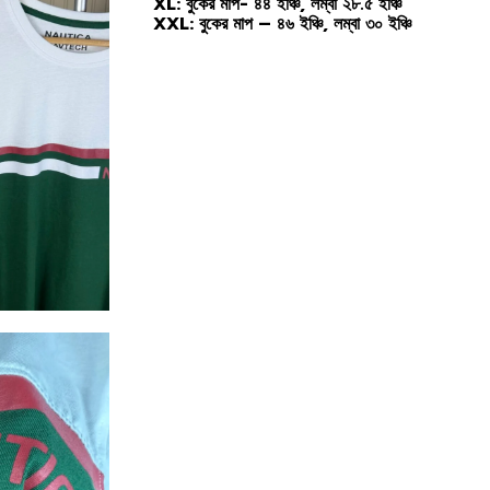
XL: বুকের মাপ- ৪৪ ইঞ্চি, লম্বা ২৮.৫ ইঞ্চি
XXL: বুকের মাপ – ৪৬ ইঞ্চি, লম্বা ৩০ ইঞ্চি