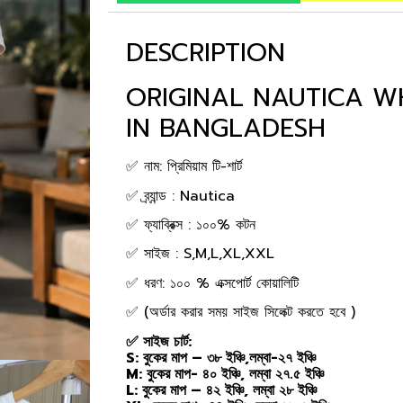
DESCRIPTION
ORIGINAL NAUTICA WH
IN BANGLADESH
✅ নাম: প্রিমিয়াম টি-শার্ট
✅ ব্র্যান্ড : Nautica
✅ ফ্যাব্রিক্স : ১০০% কটন
✅ সাইজ : S,M,L,XL,XXL
✅ ধরণ: ১০০ % এক্সপোর্ট কোয়ালিটি
✅ (অর্ডার করার সময় সাইজ সিলেক্ট করতে হবে )
✅ সাইজ চার্ট:
S: বুকের মাপ – ৩৮ ইঞ্চি,লম্বা-২৭ ইঞ্চি
M: বুকের মাপ- ৪০ ইঞ্চি, লম্বা ২৭.৫ ইঞ্চি
L: বুকের মাপ – ৪২ ইঞ্চি, লম্বা ২৮ ইঞ্চি