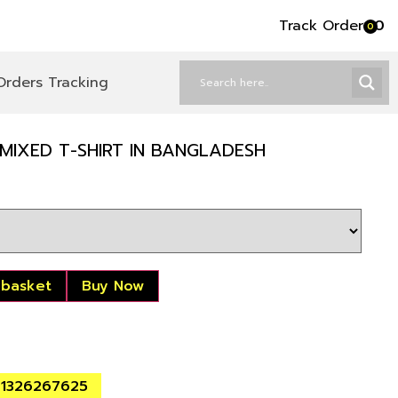
Track Order
৳
0
0
Orders Tracking
MIXED T-SHIRT IN BANGLADESH
 basket
Buy Now
01326267625