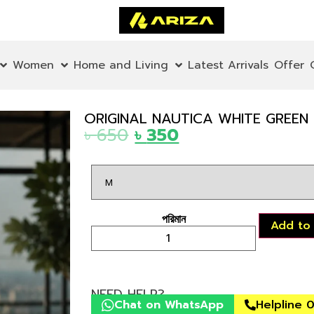
Women
Home and Living
Latest Arrivals
Offer
ORIGINAL NAUTICA WHITE GREEN 
৳
650
৳
350
Add to
NEED HELP?
Chat on WhatsApp
Helpline 