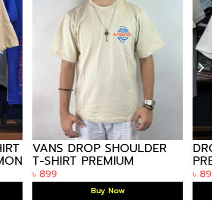
ULDER
DROP SHOULDER T SHIRT
PREMIUM EDITION GOJO
OFF THE
WHITE
৳
899
Buy Now