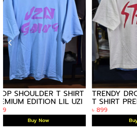
TRENDY DROP SHOULDER
DROP S
T SHIRT PREMIUM
PREMIU
EDITION STAY ROCK
SLAYER
৳
899
৳
899
WHITE
Buy Now