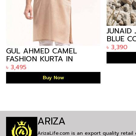
JUNAID JAMSHED CYAN
BLUE COTTON KURTA IN
BANGLADESH
৳
3,390
IMPORT
REGULA
Buy Now
BLAZER
৳
9,250
BANGLA
ARIZA
ArizaLife.com is an export quality retai