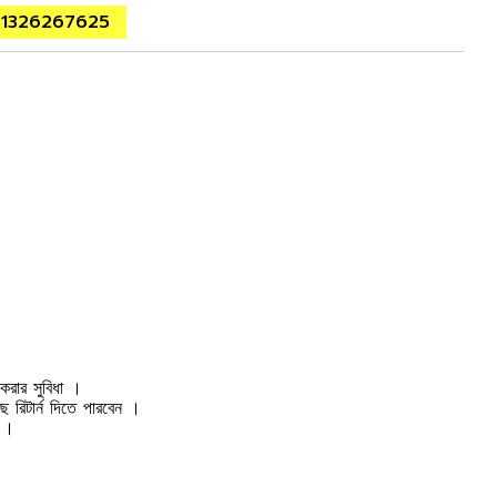
01326267625
 করার সুবিধা ।
ে রিটার্ন দিতে পারবেন ।
ন ।