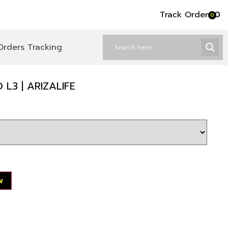
Track Order
৳
0
0
Orders Tracking
L3 | ARIZALIFE
w