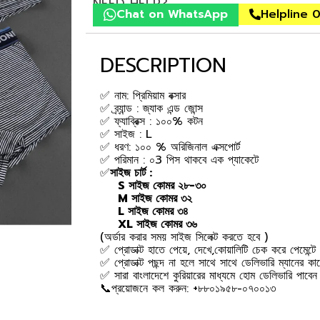
NEED HELP?
Chat on WhatsApp
Helpline 
DESCRIPTION
✅ নাম: প্রিমিয়াম বক্সার
✅ ব্র্যান্ড : জ্যাক এন্ড জোন্স
✅ ফ্যাব্রিক্স : ১০০% কটন
✅ সাইজ : L
✅ ধরণ: ১০০ % অরিজিনাল এক্সপোর্ট
✅ পরিমান : ০3 পিস থাকবে এক প্যাকেটে
✅
সাইজ চার্ট :
S সাইজ কোমর ২৮-৩০
M সাইজ কোমর ৩২
L সাইজ কোমর ৩৪
XL সাইজ কোমর ৩৬
(অর্ডার করার সময় সাইজ সিলেক্ট করতে হবে )
✅ প্রোডাক্ট হাতে পেয়ে, দেখে,কোয়ালিটি চেক করে পেমেন্টে
✅ প্রোডাক্ট পছন্দ না হলে সাথে সাথে ডেলিভারি ম্যানের কাছ
✅ সারা বাংলাদেশে কুরিয়ারের মাধ্যমে হোম ডেলিভারি পাবে
📞প্রয়োজনে কল করুন: +৮৮০১৯৫৮-০৭০০১৩