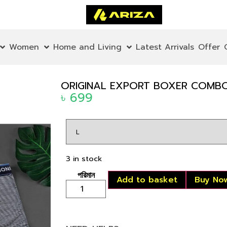
Women
Home and Living
Latest Arrivals
Offer
ORIGINAL EXPORT BOXER COMBO 
৳
699
3 in stock
Add to basket
Buy No