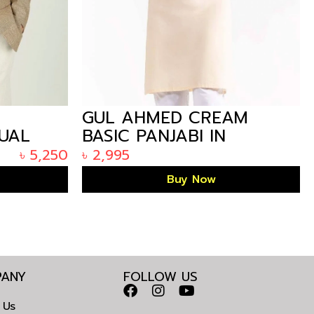
AM
GUL AHMED SKY SEMI
FASHION KURTA IN
LADESH
ARIZALIFE BANGLADESH
৳
3,495
KE-1458
Buy Now
ANY
FOLLOW US
 Us