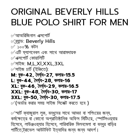
ORIGINAL BEVERLY HILLS
BLUE POLO SHIRT FOR MEN
✅আঅরিজিনাল এক্সপোর্ট
✅ব্র্যান্ড: Beverly Hills
✅ ১০০% কটন
✅এটি ফ্যাশনেবল এবং সাথে আরামদায়ক
✅এক্সপোর্ট কোয়ালিটি
✅সাইজ: M,L,Xl,XXL,3XL
✅সাইজ চার্ট (ইঞ্চিতে):
M: বুক-42, দৈর্ঘ্য-27, কলার-15.5
L: বুক-44, দৈর্ঘ্য-28, কলার-16
XL: বুক-46, দৈর্ঘ্য-29, কলার-16.5
XXL: বুক-48, দৈর্ঘ্য-30, কলার-17
3XL: বুক-50, দৈর্ঘ্য-30, কলার-17.5
✅(অর্ডার করার সময় সাইজ সিলেক্ট করতে হবে )
✅স্মার্ট ক্যাজুয়াল লুক, বন্ধুদের সাথে আড্ডা বা শপিংয়ের জন্য,
কর্মক্ষেত্রে বা কোনো অপ্রাতিষ্ঠানিক অফিস মিটিংয়ে, স্পোর্টসওয়্যার
হিসেবে, লাউঞ্জওয়্যার হিসেবে, পারিবারিক মিলনমেলা বা বন্ধুর বাড়ির
পার্টিতে,ট্রাভেল আউটফিট ইত্যাদির জন্য জন্য আদর্শ।