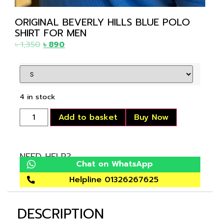
ORIGINAL BEVERLY HILLS BLUE POLO
SHIRT FOR MEN
৳
1,350
৳
890
4 in stock
Add to basket
Buy Now
NEED HELP?
Chat on WhatsApp
Helpline 01326267625
DESCRIPTION