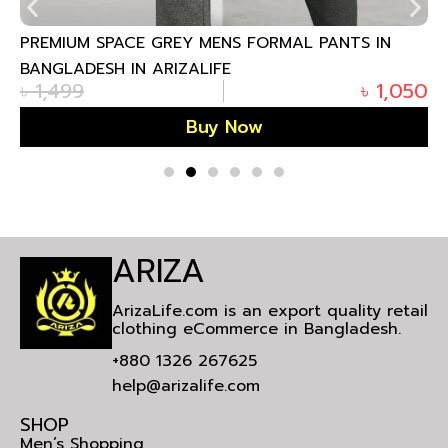
PREMIUM SPACE GREY MENS FORMAL PANTS IN
BANGLADESH IN ARIZALIFE
৳
1,499
৳
1,050
Buy Now
ARIZA
ArizaLife.com is an export quality retail
clothing eCommerce in Bangladesh.
+880 1326 267625
help@arizalife.com
SHOP
Men’s Shopping