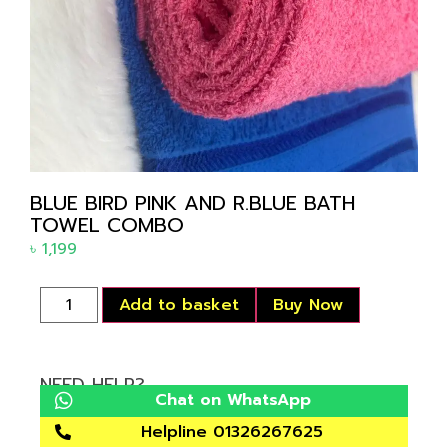
BLUE BIRD PINK AND R.BLUE BATH
TOWEL COMBO
৳
1,199
Add to basket
Buy Now
NEED HELP?
Chat on WhatsApp
Helpline 01326267625