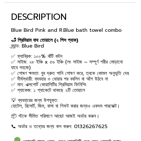
DESCRIPTION
Blue Bird Pink and R.Blue bath towel combo
🛁 প্রিমিয়াম বাথ তোয়ালে (২ পিস প্যাক)
ব্র্যান্ড: Blue Bird
✅ ফ্যাব্রিক: ১০০% খাঁটি কটন
✅ সাইজ: ২৮ ইঞ্চি x ৫৬ ইঞ্চি (লং সাইজ – সম্পূর্ণ শরীর মোড়ানো
যাবে সহজে)
✅ শোষণ ক্ষমতা: খুব দ্রুত পানি শোষণ করে, ত্বকে কোমল অনুভূতি দেয়
✅ দীর্ঘস্থায়ী: ব্যবহার ও ধোয়ার পর ববলিন বা আঁশ উঠবে না
✅ মান: এক্সপোর্ট কোয়ালিটির প্রিমিয়াম ফিনিশিং
✅ প্যাকেজ: ১ প্যাকেটে থাকছে ২টি তোয়ালে
💡 ব্যবহারের জন্য উপযুক্ত:
হোটেল, রিসোর্ট, জিম, বাসা বা গিফট করার জন্যও একদম পারফেক্ট।
📦 স্টকে সীমিত পরিমাণে আছে! আজই অর্ডার করুন।
📞 অর্ডার ও তথ্যের জন্য কল করুন: 01326267625