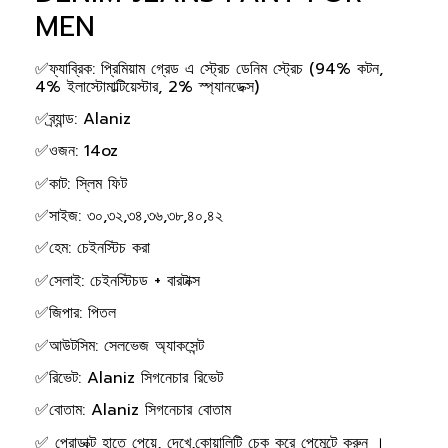
MEN
✅ফ্যাব্রিক: প্রিমিয়াম গ্রেড এ স্ট্রেচ ডেনিম স্ট্রেচ (94% কটন,
4% ইলাস্টোমাল্টিয়েস্টার, 2% স্প্যানডেক্স)
✅ব্র্যান্ড: Alaniz
✅ওজন: 14oz
✅কাট: স্লিম ফিট
✅সাইজ: ৩০,৩২,৩৪,৩৬,৩৮,৪০,৪২
✅হেম: চেইনস্টিচ করা
✅সেলাই: চেইনস্টিচড + বারটাক্স
✅জিপার: পিতল
✅আউটসিম: সেলভেজ অ্যাকসেন্ট
✅রিভেট: Alaniz সিগনেচার রিভেট
✅বোতাম: Alaniz সিগনেচার বোতাম
✅ প্রোডাক্ট হাতে পেয়ে, দেখে,কোয়ালিটি চেক করে পেমেন্টে করুন ।