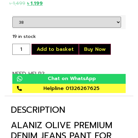
৳
1,499
৳
1,199
19 in stock
Add to basket
Buy Now
NEED HELP?
Chat on WhatsApp
Helpline 01326267625
DESCRIPTION
ALANIZ OLIVE PREMIUM
DENIM JEANS PANT FOR